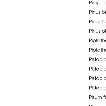
Pimpine
Pinus b
Pinus h
Pinus p
Piptat
Piptath
Pistaci
Pistacia
Pistaci
Pistaci
Pisum f