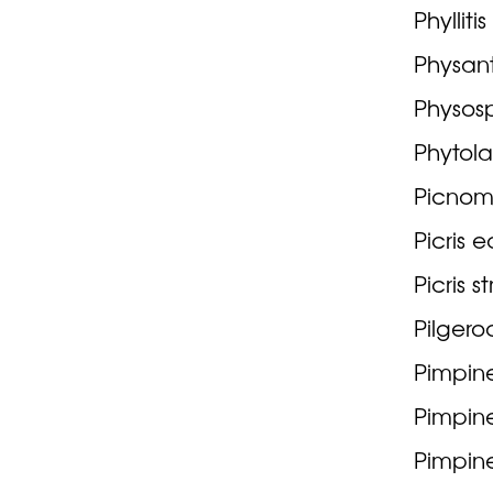
Phyllit
Physanth
Physos
Phytola
Picnom
Picris e
Picris s
Pilgero
Pimpine
Pimpine
Pimpine