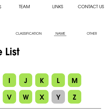
TEAM
LINKS
CONTACT US
S
CLASSIFICATION
NAME
OTHER
 List
I
J
K
L
M
V
W
X
Y
Z