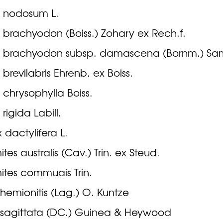
 nodosum L.
 brachyodon (Boiss.) Zohary ex Rech.f.
s brachyodon subsp. damascena (Bornm.) Sa
 brevilabris Ehrenb. ex Boiss.
 chrysophylla Boiss.
rigida Labill.
 dactylifera L.
tes australis (Cav.) Trin. ex Steud.
ites commuais Trin.
s hemionitis (Lag.) O. Kuntze
is sagittata (DC.) Guinea & Heywood