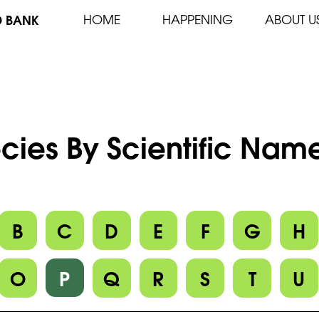
D BANK
HOME
HAPPENING
ABOUT U
cies By Scientific Name
B
C
D
E
F
G
H
O
P
Q
R
S
T
U