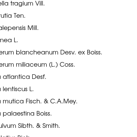
lla tragium Vill.
rutia Ten.
alepensis Mill.
inea L.
herum blancheanum Desv. ex Boiss.
erum miliaceum (L.) Coss.
a atlantica Desf.
 lentiscus L.
a mutica Fisch. & C.A.Mey.
a palaestina Boiss.
ulvum Sibth. & Smith.