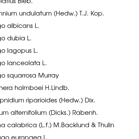
latius Bieb.
mnium undulatum (Hedw.) T.J. Kop.
o albicans L.
o dubia L.
go lagopus L.
o lanceolata L.
go squarrosa Murray
hera holmboei H.Lindb.
pnidium riparioides (Hedw.) Dix.
ium alternifolium (Dicks.) Rabenh.
 calabrica (L.f.) M.Backlund & Thulin
go europaea L.