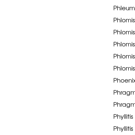
Phleum
Phlomis
Phlomi
Phlomis
Phlomis
Phlomis 
Phoenix
Phragmi
Phragm
Phylliti
Phyllit