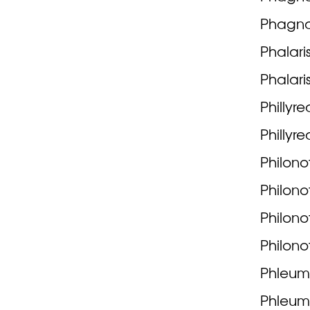
Phagnal
Phalari
Phalari
Phillyre
Phillyr
Philono
Philono
Philono
Philonot
Phleum
Phleum