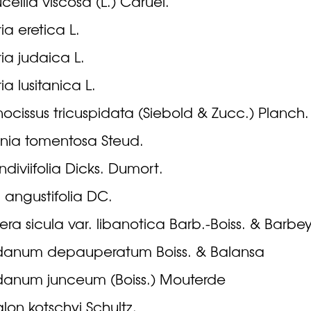
cellia viscosa (L.) Caruel.
ia eretica L.
ria judaica L.
ia lusitanica L.
ocissus tricuspidata (Siebold & Zucc.) Planch.
nia tomentosa Steud.
endiviifolia Dicks. Dumort.
a angustifolia DC.
ra sicula var. libanotica Barb.-Boiss. & Barbe
anum depauperatum Boiss. & Balansa
anum junceum (Boiss.) Mouterde
on kotschyi Schultz.