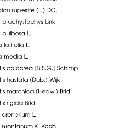
on rupestre (L.) DC.
s brachystachys Link.
s bulbosa L.
a latifolia L.
ea media L.
tis calcarea (B.S.G.) Schimp.
tis hastata (Dub.) Wijk.
tis marchica (Hedw.) Brid.
is rigida Brid.
 arenarium L.
 montanum K. Koch