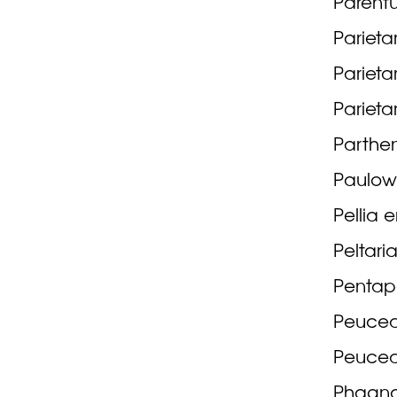
Parentu
Parietar
Parieta
Parietar
Parthen
Paulow
Pellia 
Peltari
Pentape
Peuced
Peuced
Phagnal