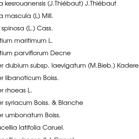
 kesrouanensis (J.Thiébaut) J.Thiébaut
 mascula (L) Mill.
s spinosa (L.) Cass.
tium maritimum L.
tium parviflorum Decne
r dubium subsp. laevigatum (M.Bieb.) Kaderei
 libanoticum Boiss.
r rhoeas L.
r syriacum Boiss. & Blanche
r umbonatum Boiss.
cellia latifolia Caruel.