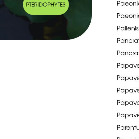
Paeonia
PTERIDOPHYTES
Paeonia
Palleni
Pancra
Pancra
Papave
Papaver
Papave
Papave
Papave
Parentu