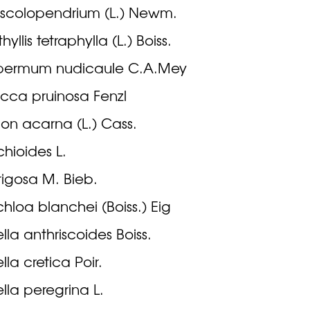
is scolopendrium (L.) Newm.
yllis tetraphylla (L.) Boiss.
permum nudicaule C.A.Mey
cca pruinosa Fenzl
on acarna (L.) Cass.
chioides L.
trigosa M. Bieb.
chloa blanchei (Boiss.) Eig
lla anthriscoides Boiss.
lla cretica Poir.
lla peregrina L.