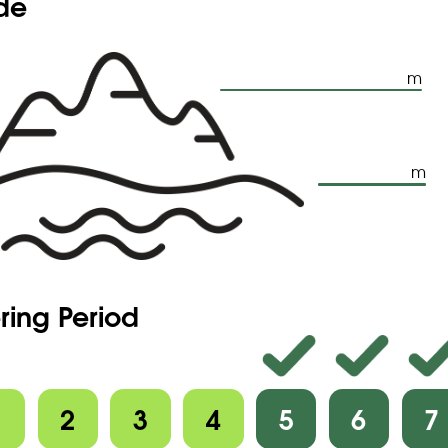
ude
m
m
ring Period
1
2
3
4
5
6
7