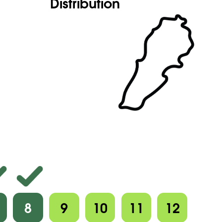
Distribution
8
9
10
11
12