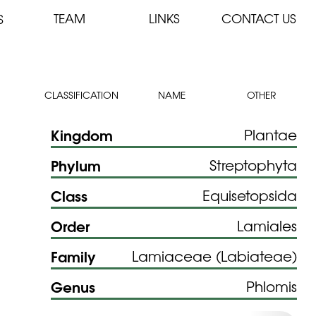
TEAM
LINKS
CONTACT US
S
CLASSIFICATION
NAME
OTHER
Kingdom
Plantae
Phylum
Streptophyta
Class
Equisetopsida
Order
Lamiales
Family
Lamiaceae (Labiateae)
Genus
Phlomis