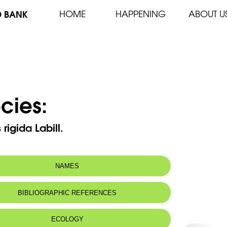
D BANK
HOME
HAPPENING
ABOUT U
cies:
rigida Labill.
NAMES
 name:
عيزارة حمراء
BIBLIOGRAPHIC REFERENCES
ECOLOGY