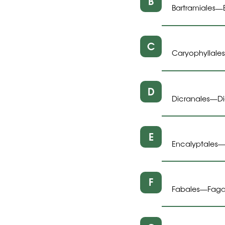
B
Bartramiales
—
C
Caryophyllales
D
Dicranales
D
—
E
Encalyptales
F
Fabales
Faga
—