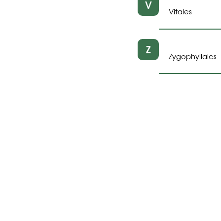
V
Vitales
Z
Zygophyllales