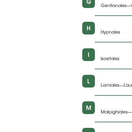
G
Gentianales
—
H
Hypnales
I
Isoetales
L
Lamiales
Lau
—
M
Malpighiales
—