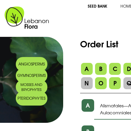
SEED BANK
HOM
Lebanon
Flora
Order List
ANGIOSPERMS
A
B
C
GYMNOSPERMS
N
O
P
MOSSES AND
BRYOPHYTES
PTERIDOPHYTES
A
Alismatales
A
—
Aulacomniale