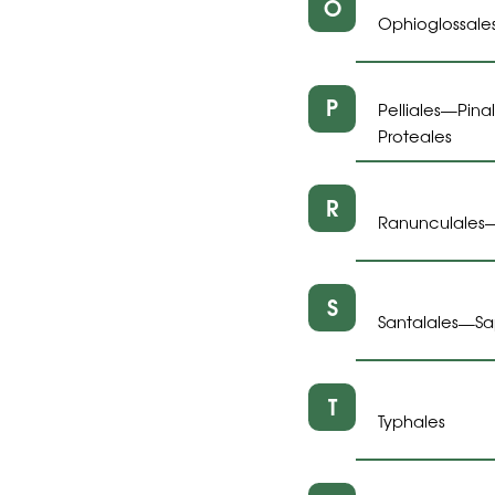
O
Ophioglossale
P
Pelliales
Pina
—
Proteales
R
Ranunculales
S
Santalales
Sa
—
T
Typhales