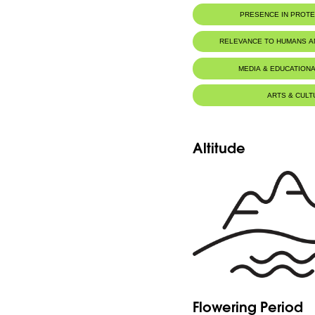
Botanic Description
PRESENCE IN PROT
-Racine ligneuse.
-Tiges couchées, ordinairement pérennantes
Tyre Coast Nature Reserve
cm. de long.
RELEVANCE TO HUMANS 
-Rameaux épais, glabres, scabres, très feui
-Ocréas larges, 12-nerviées, persistantes.
-Feuilles persistantes, épaisses, glauques, 
MEDIA & EDUCATIONA
large, à bords révolutés.
-Cymules à 1 -3 fleurs, axillaires, dépassées p
-Périanthe 3-4 mm. de long, à 5 sépales 
bande verte sur le dos.
ARTS & CULT
-Étamines 8. Styles 3, très courts.
-Akène trigone, 3-5 mm. de long.
Altitude
Flowering Period