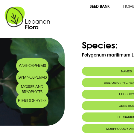
SEED BANK
HOM
Lebanon
Flora
Species:
Polygonum maritimum L
ANGIOSPERMS
NAMES
GYMNOSPERMS
BIBLIOGRAPHIC R
MOSSES AND
BRYOPHYTES
ECOLOG
PTERIDOPHYTES
Habitat :
Sables et gravi
GENETIC
HERBARIU
MORPHOLOGY AN