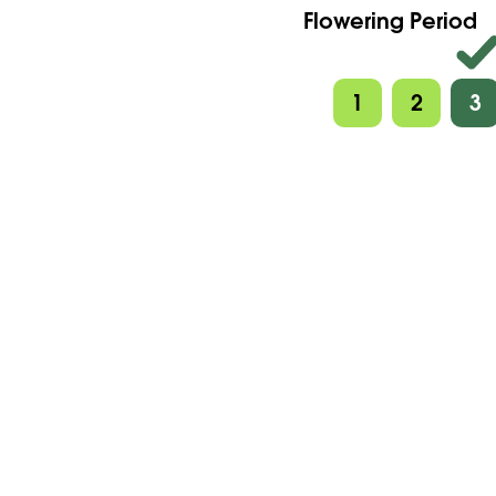
Flowering Period
Villa Medici, Rome - 1864 - Jea
1
2
3