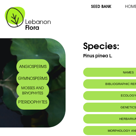
SEED BANK
HOM
Lebanon
Flora
Species:
Pinus pinea L.
ANGIOSPERMS
NAMES
GYMNOSPERMS
Common name:
Umbrella pine -
BIBLIOGRAPHIC R
MOSSES AND
Arabic name:
صنوبر جَوِّي
BRYOPHYTES
ECOLOG
PTERIDOPHYTES
Habitat :
Sols non calc
GENETIC
HERBARIU
MORPHOLOGY AN