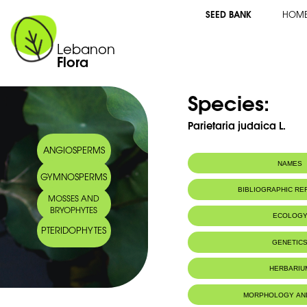
SEED BANK
HOM
Lebanon
Flora
Species:
Parietaria judaica L.
ANGIOSPERMS
NAMES
GYMNOSPERMS
BIBLIOGRAPHIC R
MOSSES AND
BRYOPHYTES
ECOLOG
PTERIDOPHYTES
Habitat :
Rochers
GENETIC
Life Forms:
Hemicryptoph
HERBARIU
MORPHOLOGY AN