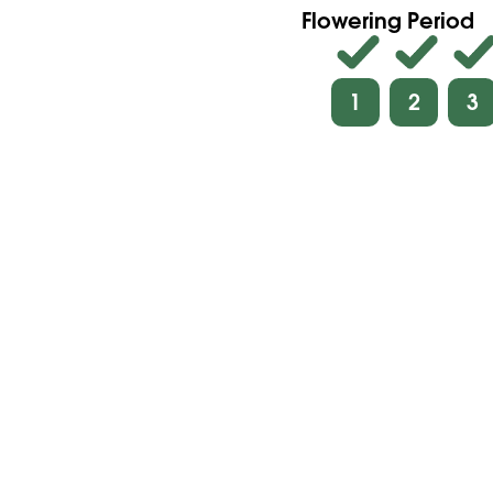
Flowering Period
1
2
3