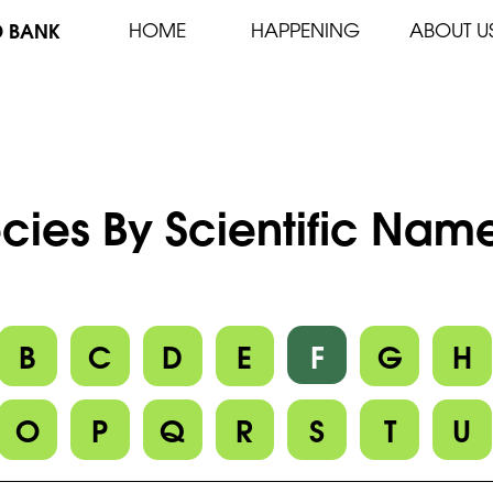
D BANK
HOME
HAPPENING
ABOUT U
cies By Scientific Name
B
C
D
E
F
G
H
O
P
Q
R
S
T
U