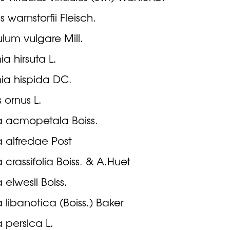
s warnstorfii Fleisch.
lum vulgare Mill.
ia hirsuta L.
ia hispida DC.
s ornus L.
aria acmopetala Boiss.
ria alfredae Post
ria crassifolia Boiss. & A.Huet
ia elwesii Boiss.
ria libanotica (Boiss.) Baker
ria persica L.