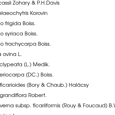
cassii Zohary & P.H.Davis
elaeochytris Korovin
o frigida Boiss.
o syriaca Boiss.
o trachycarpa Boiss.
 ovina L.
 clypeata (L.) Medik.
 eriocarpa (DC.) Boiss.
 ficarioides (Bory & Chaub.) Halácsy
 grandiflora Robert.
 verna subsp. ficariiformis (Rouy & Foucaud) B.