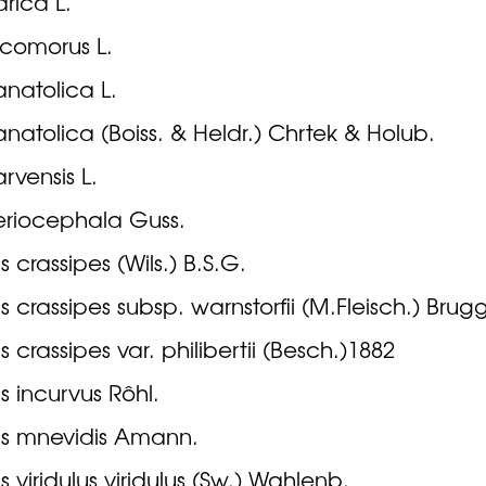
arica L.
ycomorus L.
anatolica L.
anatolica (Boiss. & Heldr.) Chrtek & Holub.
arvensis L.
eriocephala Guss.
s crassipes (Wils.) B.S.G.
ns crassipes subsp. warnstorfii (M.Fleisch.) Bru
s crassipes var. philibertii (Besch.)1882
ns incurvus Rôhl.
ns mnevidis Amann.
s viridulus viridulus (Sw.) Wahlenb.