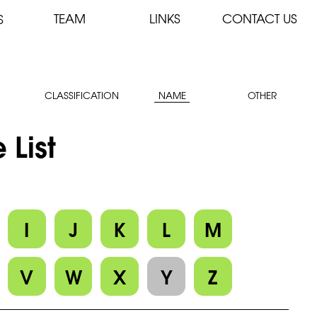
TEAM
LINKS
CONTACT US
S
CLASSIFICATION
NAME
OTHER
 List
I
J
K
L
M
V
W
X
Y
Z