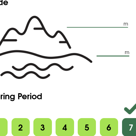
ude
m
m
ring Period
1
2
3
4
5
6
7