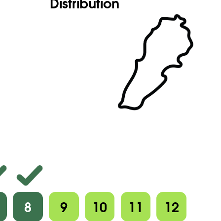
Distribution
8
9
10
11
12