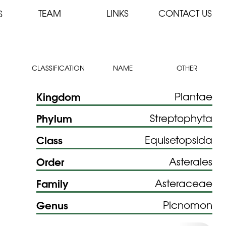
TEAM
LINKS
CONTACT US
S
CLASSIFICATION
NAME
OTHER
Kingdom
Plantae
Phylum
Streptophyta
Class
Equisetopsida
Order
Asterales
Family
Asteraceae
Genus
Picnomon