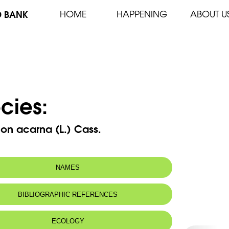
D BANK
HOME
HAPPENING
ABOUT U
cies:
on acarna (L.) Cass.
NAMES
BIBLIOGRAPHIC REFERENCES
ECOLOGY