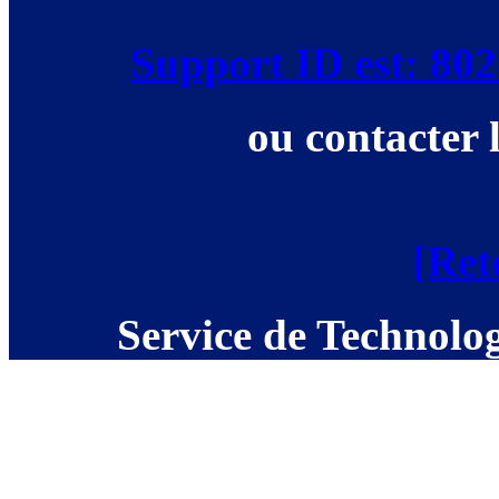
Support ID est: 8
ou contacter 
[Ret
Service de Technolog