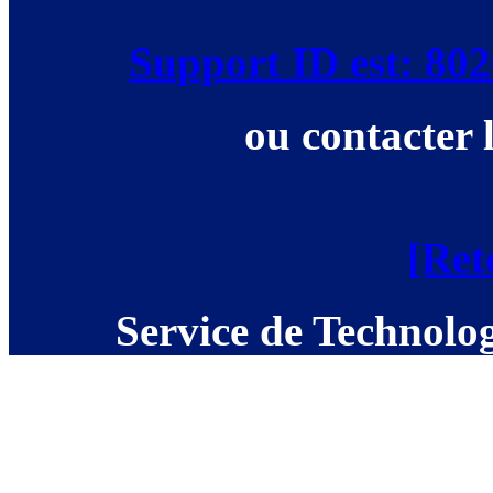
Support ID est: 8
ou contacter 
[Ret
Service de Technolog