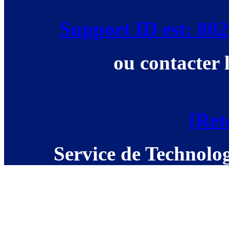
Support ID est: 8
ou contacter 
[Ret
Service de Technolog