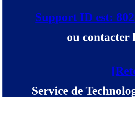
Support ID est: 8
ou contacter 
[Ret
Service de Technolog