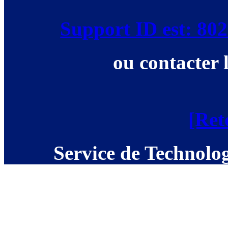
Support ID est: 8
ou contacter 
[Ret
Service de Technolog