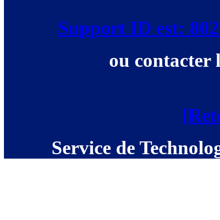
Support ID est: 8
ou contacter 
[Ret
Service de Technolog