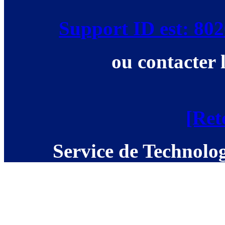
Support ID est: 8
ou contacter 
[Ret
Service de Technolog