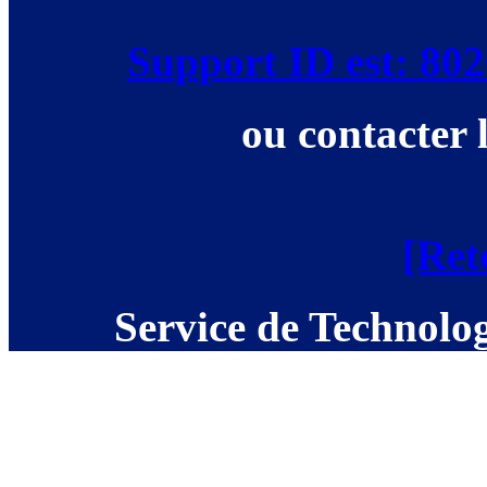
Support ID est: 8
ou contacter 
[Ret
Service de Technolog