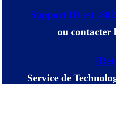
Support ID est: 8
ou contacter 
[Ret
Service de Technolog