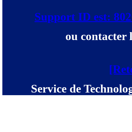
Support ID est: 8
ou contacter 
[Ret
Service de Technolog