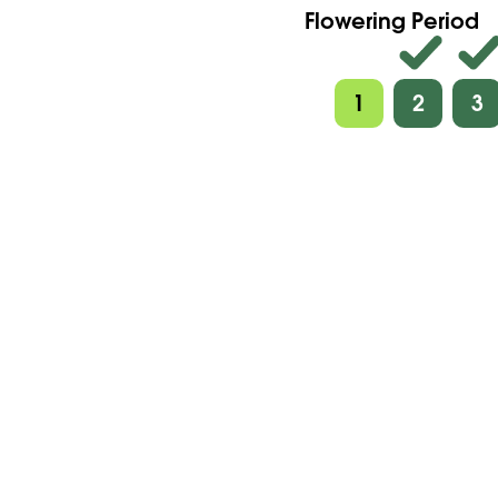
Flowering Period
1
2
3