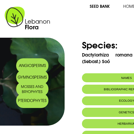
SEED BANK
HOM
Lebanon
Flora
Species:
Dactylorhiza roman
(Sebast.) Soó
ANGIOSPERMS
GYMNOSPERMS
NAMES
MOSSES AND
Synonym(s):
Orchis romana s
BIBLIOGRAPHIC R
BRYOPHYTES
Mouterde
Common name:
Orchis de Rom
PTERIDOPHYTES
ECOLOG
Arabic name:
‎سَحْلَب روما
Habitat :
Lieux boisés s
GENETIC
calcaires
HERBARIU