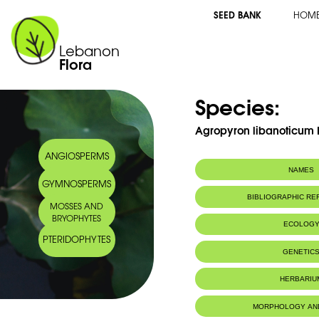
SEED BANK
HOM
Lebanon
Flora
Species:
Agropyron libanoticum 
ANGIOSPERMS
NAMES
GYMNOSPERMS
Common name:
Agropyre du Li
BIBLIOGRAPHIC R
MOSSES AND
Arabic name:
سيفون لبناني
BRYOPHYTES
ECOLOG
PTERIDOPHYTES
Endemic to:
Lebanon and 
GENETIC
Habitat :
Pâturages des
HERBARIU
MORPHOLOGY AN