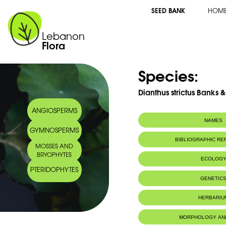
SEED BANK
HOM
Lebanon
Flora
Species:
Dianthus strictus Banks &
ANGIOSPERMS
NAMES
GYMNOSPERMS
Common name:
Oeillet raide
BIBLIOGRAPHIC R
MOSSES AND
Arabic name:
قرنفل قائم
BRYOPHYTES
ECOLOG
PTERIDOPHYTES
Habitat :
Terrain en pen
GENETIC
HERBARIU
MORPHOLOGY AN