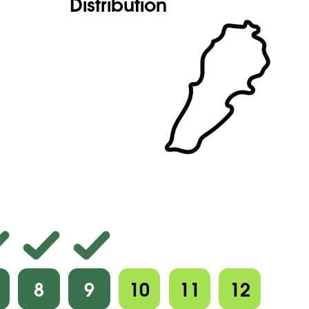
Distribution
8
9
10
11
12