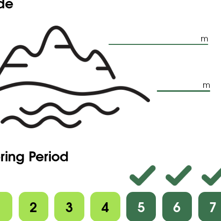
ude
m
m
ring Period
1
2
3
4
5
6
7