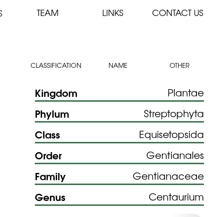
TEAM
LINKS
CONTACT US
S
CLASSIFICATION
NAME
OTHER
Kingdom
Plantae
Phylum
Streptophyta
Class
Equisetopsida
Order
Gentianales
Family
Gentianaceae
Genus
Centaurium