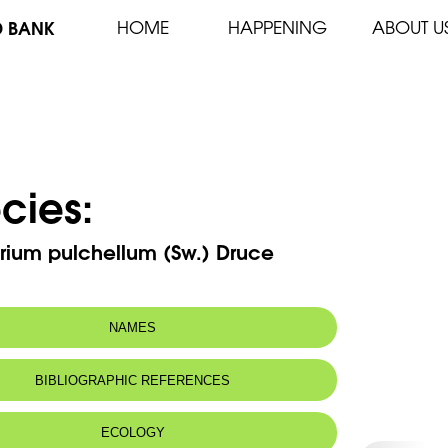
D BANK
HOME
HAPPENING
ABOUT U
cies:
rium pulchellum (Sw.) Druce
NAMES
n name:
Petite-centaurée gracieusePretty
BIBLIOGRAPHIC REFERENCES
centaury
 name:
قنطريون قتيبة
ECOLOGY