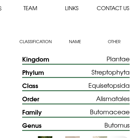
TEAM
LINKS
CONTACT US
S
CLASSIFICATION
NAME
OTHER
Kingdom
Plantae
Phylum
Streptophyta
Class
Equisetopsida
Order
Alismatales
Family
Butomaceae
Genus
Butomus