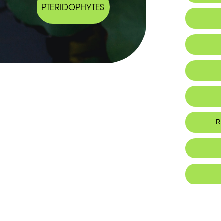
PTERIDOPHYTES
Habitat 
Botanic
-Rhizome 
-Feuilles 
atteindre
R
-Hampe flo
-Infloresc
-Bractées
scarieuses
-Pédicelle
-Fleurs 2
-Sépales r
-Pétales b
-Étamines
-Carpelles