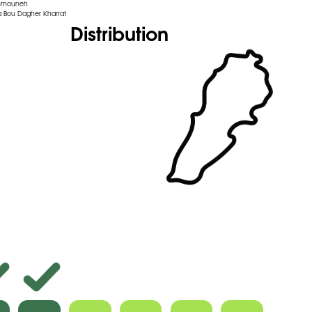
ammouneh
 Bou Dagher Kharrat
Distribution