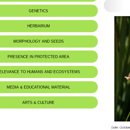
:
Bord d'eaux permanentes.
GENETICS
HERBARIUM
MORPHOLOGY AND SEEDS
 Description
PRESENCE IN PROTECTED AREA
horizontal épais.
toutes basales, dressées, linéaires, triquètres à la base, pouvant
 1 m. de haut sur 10 mm.
ELEVANCE TO HUMANS AND ECOSYSTEMS
rale pouvant dépasser les feuilles.
ence terminale, ombelliforme, multiflore.
 externes plus grandes que les autres, simulant un involucre,
MEDIA & EDUCATIONAL MATERIAL
.
s 5-10 cm.
0-25 mm. de diametre.
oses, lavés de vert.
ARTS & CULTURE
lanc-rosé.
 9.
 6.
Date: Octobe