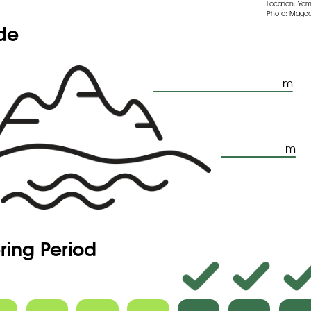
Location: Y
Photo: Magda
ude
m
m
ring Period