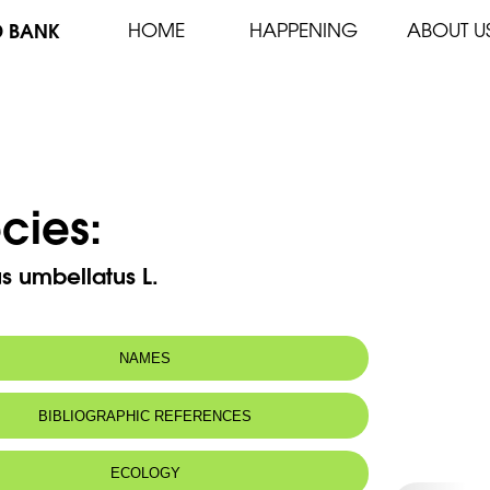
D BANK
HOME
HAPPENING
ABOUT U
cies:
s umbellatus L.
NAMES
n name:
Butome en ombelle-jonc fleuri -
BIBLIOGRAPHIC REFERENCES
Umbelled flowering rush-water gladiole
 name:
عنار خيمي
ECOLOGY