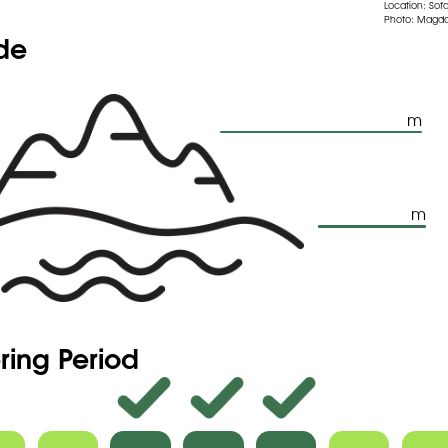
 fond, celui-ci vert, exceptionnellement purpurescent, jamais
Location: Sofa
Photo: Magda
ni.
ude
ce peu distinctement stipité, cylindrique ou légèrement
 massue, gris-pourpré.
 fleurs stériles un peu plus fourni au-dessus de l'inflorescence
celle-ci et l'inflorescence , ces fleurs de couleur brune,
ou pourprée.
cence formant un anneau de couleur claire, séparé des fleurs
m
par deux brefs espaces nus, moins de 5 mm. de large, deux fois
t que l'anneau , celui-ci atteignant ou dépassant 1 cm.
tide très prononcée.
m
ring Period