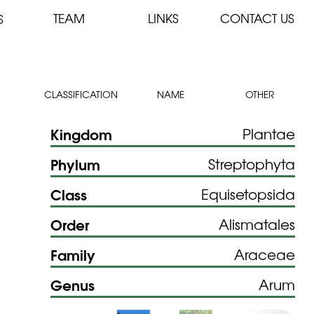
TEAM
LINKS
CONTACT US
S
CLASSIFICATION
NAME
OTHER
Kingdom
Plantae
Phylum
Streptophyta
Class
Equisetopsida
Order
Alismatales
Family
Araceae
Genus
Arum