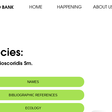
D BANK
HOME
HAPPENING
ABOUT U
cies:
oscoridis Sm.
NAMES
n name:
Spotted arum / Gouet de Dioscoride
BIBLIOGRAPHIC REFERENCES
 name:
لوف ديوسقوريدس- ميل الكحل- سم الحية
ECOLOGY