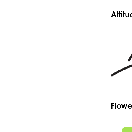
partie du
pourpre u
Altit
-Appendi
épaissi en
-Anneau de
qu'entre 
jaunâtre 
-Inflores
stériles 
plus cour
-Odeur fé
Flowe