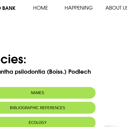
D BANK
HOME
HAPPENING
ABOUT U
cies:
ntha psilodontia (Boiss.) Podlech
NAMES
m(s):
Astragalus psilodontius Boiss.
BIBLIOGRAPHIC REFERENCES
ECOLOGY