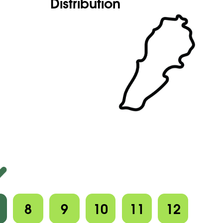
Distribution
8
9
10
11
12