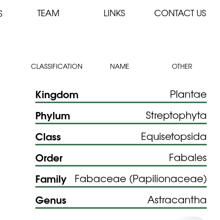
TEAM
LINKS
CONTACT US
S
CLASSIFICATION
NAME
OTHER
Kingdom
Plantae
Phylum
Streptophyta
Class
Equisetopsida
Order
Fabales
Family
Fabaceae (Papilionaceae)
Genus
Astracantha