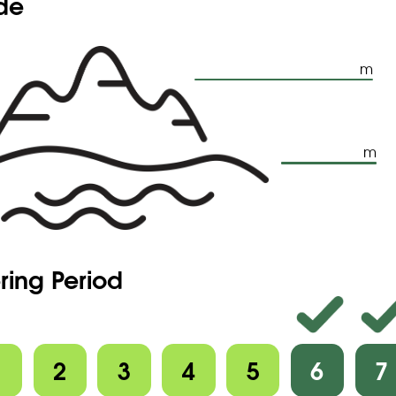
ude
m
m
ring Period
1
2
3
4
5
6
7