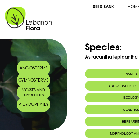
SEED BANK
HOM
Lebanon
Flora
Species:
Astracantha lepidantha 
ANGIOSPERMS
NAMES
GYMNOSPERMS
Synonym(s):
Astragalus lepid
BIBLIOGRAPHIC R
MOSSES AND
BRYOPHYTES
ECOLOG
PTERIDOPHYTES
Endemic to:
Lebanon and 
GENETIC
Habitat :
Terrains semia
HERBARIU
MORPHOLOGY AN