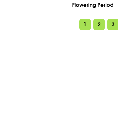
Flowering Period
1
2
3