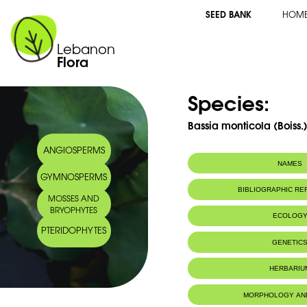
SEED BANK
HOM
Lebanon
Flora
Species:
Bassia monticola (Boiss.
ANGIOSPERMS
NAMES
GYMNOSPERMS
BIBLIOGRAPHIC R
MOSSES AND
BRYOPHYTES
ECOLOG
PTERIDOPHYTES
Habitat :
Montagnes.
GENETIC
IUCN threat status:
EMR
HERBARIU
MORPHOLOGY AN