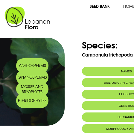
SEED BANK
HOM
Lebanon
Flora
Species:
Campanula trichopoda B
ANGIOSPERMS
NAMES
GYMNOSPERMS
BIBLIOGRAPHIC R
MOSSES AND
BRYOPHYTES
ECOLOG
PTERIDOPHYTES
Endemic to:
Lebanon and 
GENETIC
Habitat :
Régions élevée
HERBARIU
MORPHOLOGY AN