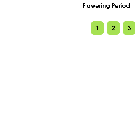
Flowering Period
1
2
3