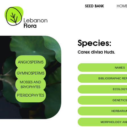
SEED BANK
HOM
Lebanon
Flora
Species:
Carex divisa Huds.
ANGIOSPERMS
NAMES
GYMNOSPERMS
Arabic name:
سعادى
BIBLIOGRAPHIC R
MOSSES AND
BRYOPHYTES
ECOLOG
PTERIDOPHYTES
Habitat :
Lieux humide
GENETIC
l'hiver.px0
HERBARIU
MORPHOLOGY AN