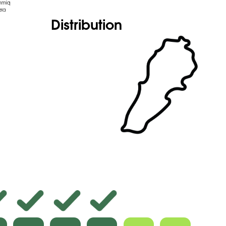
mmiq
ela
Distribution