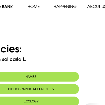
D BANK
HOME
HAPPENING
ABOUT U
cies:
 salicaria L.
NAMES
BIBLIOGRAPHIC REFERENCES
ECOLOGY