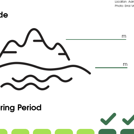
Location: Aa
Photo: Errol V
ude
m
m
ring Period