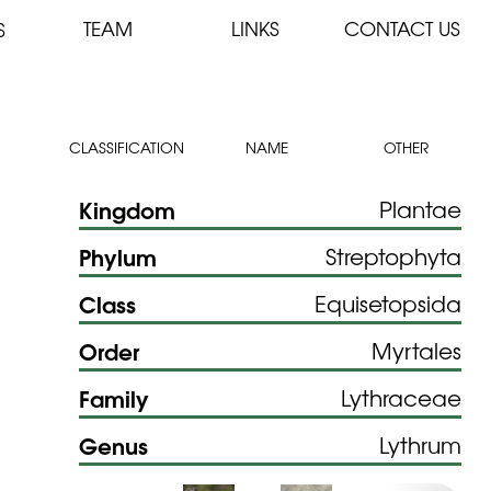
TEAM
LINKS
CONTACT US
S
CLASSIFICATION
NAME
OTHER
Kingdom
Plantae
Phylum
Streptophyta
Class
Equisetopsida
Order
Myrtales
Family
Lythraceae
Genus
Lythrum