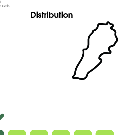
l
 Elzein
Distribution