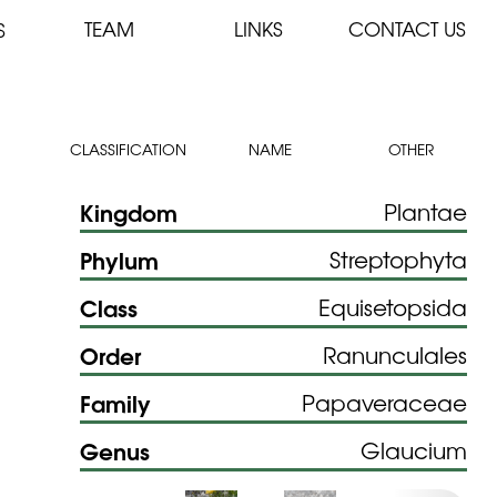
TEAM
LINKS
CONTACT US
S
CLASSIFICATION
NAME
OTHER
Kingdom
Plantae
Phylum
Streptophyta
Class
Equisetopsida
Order
Ranunculales
Family
Papaveraceae
Genus
Glaucium