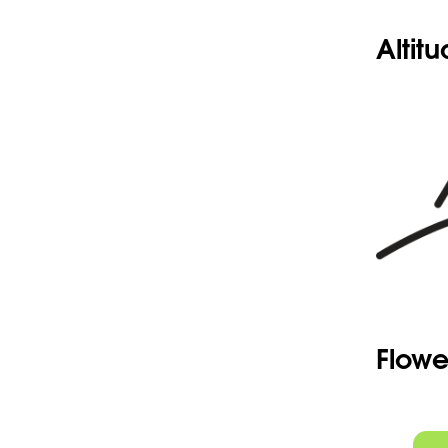
-Follicule
à l'apex.
Altit
Flowe