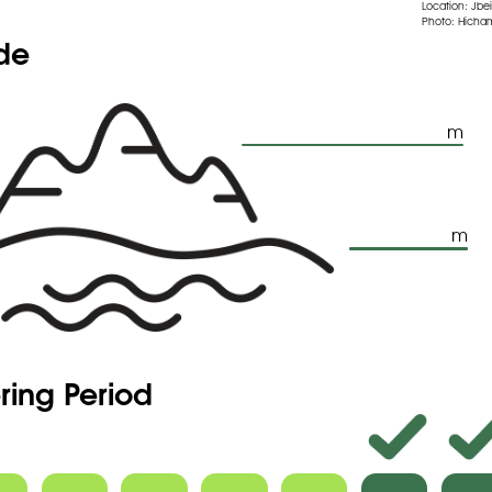
 dressé, glanduleux, elliptico-cylindrique, atténué à la base et
Location: Jbei
Photo: Hicham
ude
m
m
ring Period