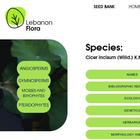
SEED BANK
HOM
Lebanon
Flora
Species:
Cicer incisum (Willd.) K
ANGIOSPERMS
NAMES
GYMNOSPERMS
Synonym(s):
Cicer incisum va
BIBLIOGRAPHIC R
MOSSES AND
Bornm.
BRYOPHYTES
Arabic name:
حِمّص ‏‏مقصوص
ECOLOG
PTERIDOPHYTES
Habitat :
Rochers en ha
GENETIC
HERBARIU
MORPHOLOGY AN