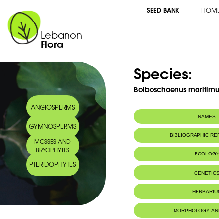
SEED BANK
HOM
Lebanon
Flora
Species:
Bolboschoenus maritimu
ANGIOSPERMS
NAMES
GYMNOSPERMS
Synonym(s):
Scirpus tuberosu
BIBLIOGRAPHIC R
MOSSES AND
BRYOPHYTES
ECOLOG
PTERIDOPHYTES
Habitat :
Fossés et lieu
GENETIC
HERBARIU
MORPHOLOGY AN