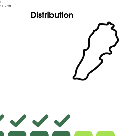
l
 El Zein
Distribution