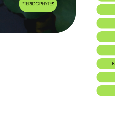
PTERIDOPHYTES
Habitat 
Botanic
-Plante g
pouvant 
Be
épaisses e
R
-Feuilles
atteindre
Ja
Scape dr
atteindre
-Inflores
Pa
-Bractées
-Pédicelle
Ty
-Fleurs bl
-Tépales 
-Étamines
-Capsule 
luisantes.