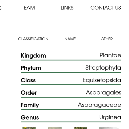
TEAM
LINKS
CONTACT US
S
CLASSIFICATION
NAME
OTHER
Kingdom
Plantae
Phylum
Streptophyta
Class
Equisetopsida
Order
Asparagales
Family
Asparagaceae
Genus
Urginea