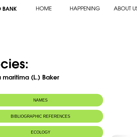
D BANK
HOME
HAPPENING
ABOUT U
cies:
 maritima (L.) Baker
NAMES
n name:
Urginée maritime, scille maritime
BIBLIOGRAPHIC REFERENCES
ECOLOGY