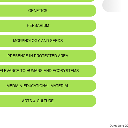
:
Rochers ou sables proches de la mer,
GENETICS
et plus ou moins profondément à
l'intérieur des terres.
HERBARIUM
MORPHOLOGY AND SEEDS
 Description
PRESENCE IN PROTECTED AREA
labre. Bulbe glabre, dépassant ordinairement le niveau du sol,
atteindre jusqu'à 18 cm. de diamètre, couvert de tuniques
ntael Nature Reserve
t coriaces.
ELEVANCE TO HUMANS AND ECOSYSTEMS
 paraissant après les fleurs, largement lancéolées, pouvant
 1 mètre de long sur 10 cm. de large, nombreuses, jusqu'à 20.
bal Moussa Biosphere Reserve
essé, 40 à 160 cm., souvent lavé de pourpre, pouvant
MEDIA & EDUCATIONAL MATERIAL
 15 mm. de diamètre.
cence longue et dense.
lm Islands Nature Reserve
 membraneuses, blanchâtres, géminées.
s grêles, lisses, étalés puis dressés, pouvant atteindre 3 cm.
ARTS & CULTURE
re Coast Nature Reserve
anches, étoilées, 6-8 mm.
oblongs, à nervure unique, verte ou pourpre, obtus.
 beaucoup plus courtes que le périanthe.
ovale ou ovale-oblongue, trilobée. Graines aplaties, noires,
Date: June 2