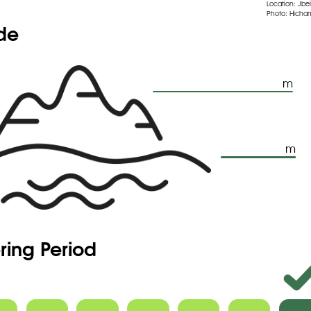
Location: Jbei
Photo: Hicham
ude
m
m
ring Period