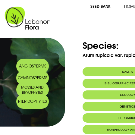
SEED BANK
HOM
Lebanon
Flora
Species:
Arum rupicola var. rupi
ANGIOSPERMS
NAMES
GYMNOSPERMS
Synonym(s):
Arum conophallo
BIBLIOGRAPHIC R
MOSSES AND
Common name:
Conophallus ar
BRYOPHYTES
conophallus
ECOLOG
Arabic name:
لوف كونفلوسي
PTERIDOPHYTES
GENETIC
HERBARIU
MORPHOLOGY AN