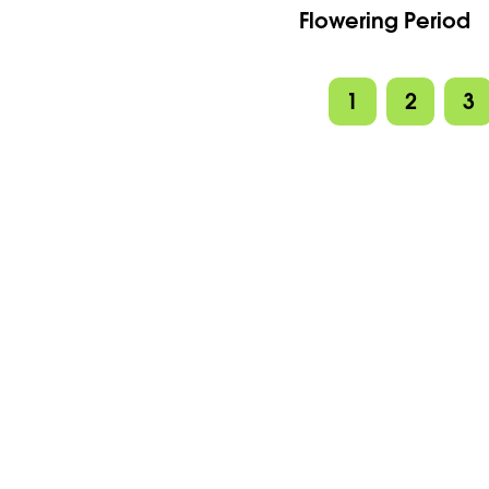
Flowering Period
1
2
3