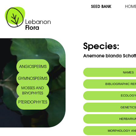
SEED BANK
HOM
Lebanon
Flora
Species:
Anemone blanda Schott
ANGIOSPERMS
NAMES
GYMNOSPERMS
Common name:
Anémone char
BIBLIOGRAPHIC R
MOSSES AND
Arabic name:
شقَار فتَان
BRYOPHYTES
ECOLOG
PTERIDOPHYTES
Endemic to:
The east Medi
GENETIC
Habitat :
Terrains roc
IUCN threat status:
Genome size:
EMR
32.12 pg/
HERBARIU
MORPHOLOGY AN