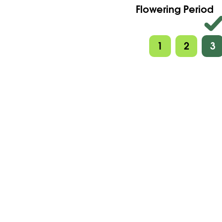
Flowering Period
1
2
3