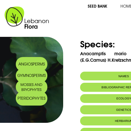
SEED BANK
HOM
Lebanon
Flora
Species:
Anacamptis morio 
(E.G.Camus) H.Kretzsch
ANGIOSPERMS
GYMNOSPERMS
NAMES
MOSSES AND
Synonym(s):
Orchis syriaca 
BIBLIOGRAPHIC R
BRYOPHYTES
H.Baumann & K
Orchis morio var
PTERIDOPHYTES
ECOLOG
G.Keller & al.
Habitat :
Habitats dive
GENETIC
rocheux, sur t
HERBARIU