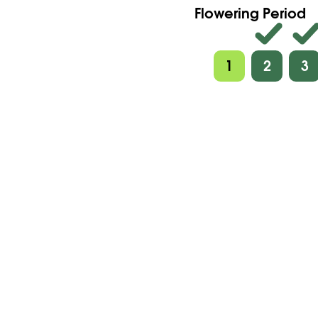
Flowering Period
1
2
3