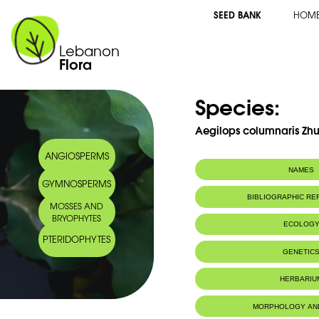
SEED BANK
HOM
Lebanon
Flora
Species:
Aegilops columnaris Zhu
ANGIOSPERMS
NAMES
GYMNOSPERMS
Common name:
Egilope en col
BIBLIOGRAPHIC R
MOSSES AND
Arabic name:
ضوصر عمودي
BRYOPHYTES
ECOLOG
PTERIDOPHYTES
Habitat :
Pâturages et l
GENETIC
Life Forms:
A
Chromosome Number:
28
HERBARIU
Genome size:
10.5 pg/
MORPHOLOGY AN