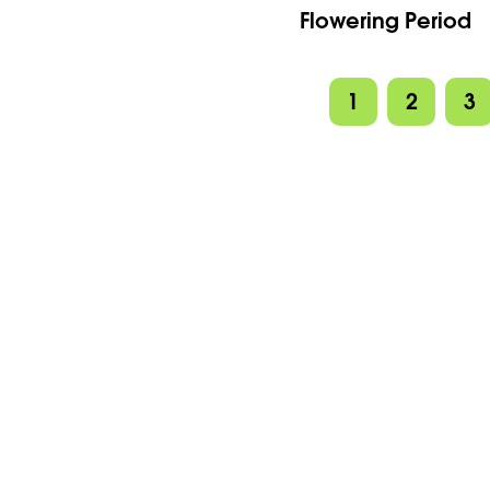
Flowering Period
1
2
3