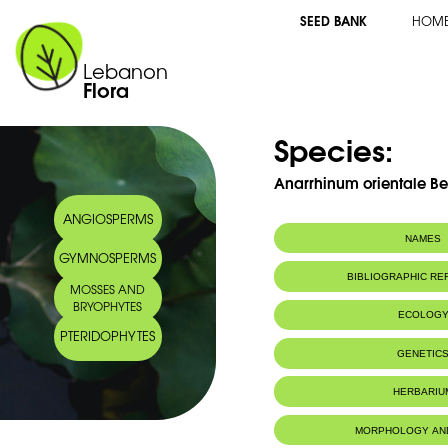
SEED BANK
HOM
Lebanon
Flora
Species:
Anarrhinum orientale Be
ANGIOSPERMS
NAMES
GYMNOSPERMS
Common name:
Anarrhinum d'O
BIBLIOGRAPHIC R
MOSSES AND
Arabic name:
 , سنبلة النسم
BRYOPHYTES
ECOLOG
PTERIDOPHYTES
GENETIC
HERBARIU
MORPHOLOGY AN