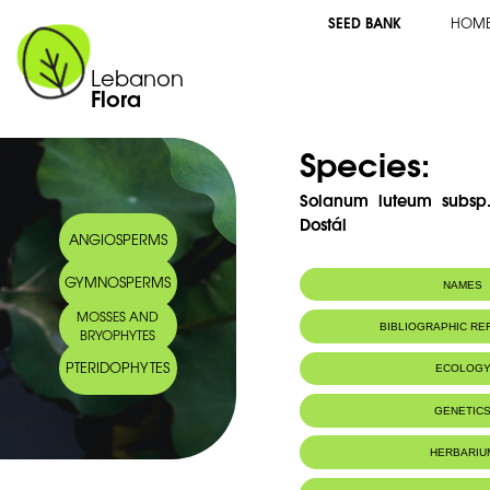
SEED BANK
HOM
Lebanon
Flora
Species:
Solanum luteum subsp
Dostál
ANGIOSPERMS
GYMNOSPERMS
NAMES
MOSSES AND
Common name:
Morelle jaune Y
BIBLIOGRAPHIC R
BRYOPHYTES
Arabic name:
حيصل اصفر
PTERIDOPHYTES
ECOLOG
Habitat :
Terrains à l'a
GENETIC
HERBARIU