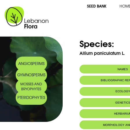
SEED BANK
HOM
Lebanon
Flora
Species:
Allium paniculatum L.
ANGIOSPERMS
NAMES
GYMNOSPERMS
Common name:
Ail paniculé - 
BIBLIOGRAPHIC R
MOSSES AND
Arabic name:
ثوم عثكل
BRYOPHYTES
ECOLOG
PTERIDOPHYTES
Habitat :
Terrains plus
GENETIC
HERBARIU
MORPHOLOGY AN