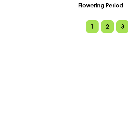
Flowering Period
1
2
3