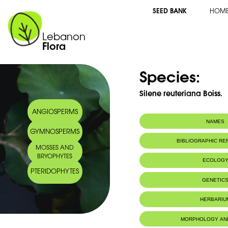
SEED BANK
HOM
Lebanon
Flora
Species:
Silene reuteriana Boiss.
ANGIOSPERMS
NAMES
GYMNOSPERMS
Common name:
Silène de Reute
BIBLIOGRAPHIC R
MOSSES AND
Arabic name:
سيلينة روتر
BRYOPHYTES
ECOLOG
PTERIDOPHYTES
Endemic to:
Lebanon
GENETIC
Habitat :
Sur grès ferru
IUCN threat status:
MenacÃ©e
HERBARIU
MORPHOLOGY AN