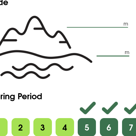
ude
m
m
ring Period
1
2
3
4
5
6
7