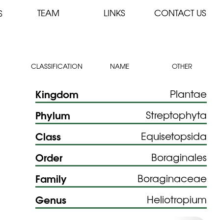
TEAM
LINKS
CONTACT US
S
CLASSIFICATION
NAME
OTHER
Kingdom
Plantae
Phylum
Streptophyta
Class
Equisetopsida
Order
Boraginales
Family
Boraginaceae
Genus
Heliotropium