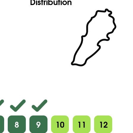
Distribution
8
9
10
11
12