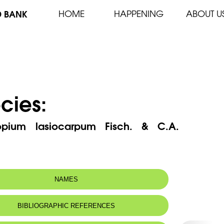
D BANK
HOME
HAPPENING
ABOUT U
cies:
ropium lasiocarpum Fisch. & C.A.
NAMES
n name:
Héliotrope à fruits velusWolly-fruited
BIBLIOGRAPHIC REFERENCES
heliotrope