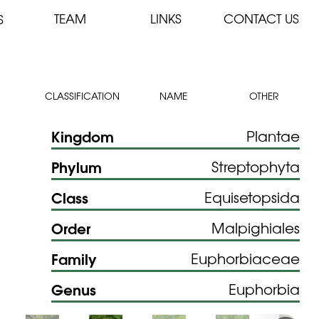
TEAM
LINKS
CONTACT US
S
CLASSIFICATION
NAME
OTHER
Kingdom
Plantae
Phylum
Streptophyta
Class
Equisetopsida
Order
Malpighiales
Family
Euphorbiaceae
Genus
Euphorbia