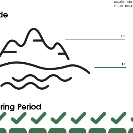
Location: Ma
Photo: Hicha
ude
m
m
ring Period