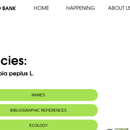
D BANK
HOME
HAPPENING
ABOUT U
cies:
ia peplus L.
NAMES
n name:
Euphorbe omblette - Petty-spurge
BIBLIOGRAPHIC REFERENCES
 name:
فرفخ
ECOLOGY