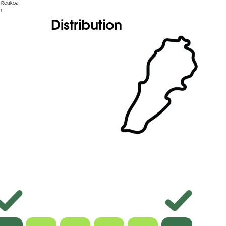
r Roukoz
m
Distribution