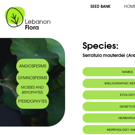
SEED BANK
HOM
Lebanon
Flora
Species:
Serratula mouterdei (Are
ANGIOSPERMS
NAMES
GYMNOSPERMS
Common name:
Serratule de M
BIBLIOGRAPHIC R
MOSSES AND
Arabic name:
BRYOPHYTES
ECOLOG
PTERIDOPHYTES
Endemic to:
Lebanon
GENETIC
HERBARIU
MORPHOLOGY AN