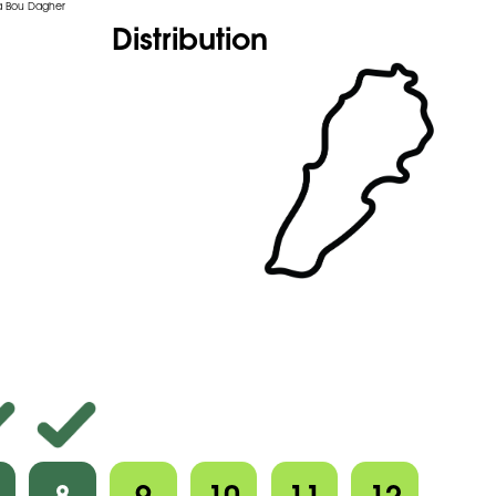
a Bou Dagher
Distribution
8
9
10
11
12