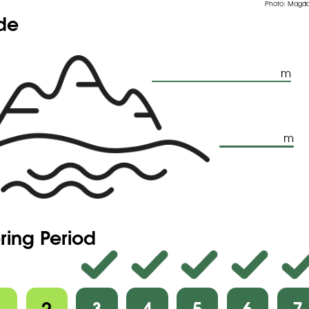
x, ou les inférieures subglabres ou glabres.
Photo: Magd
ude
du sommet végétatif et des pousses axillaires 4-15 mm. de long,
 large, étroites-linéaires à étroites-elliptiques, à marge plus ou
olutée, entière, rarement à 1-2 dents légères au maximum de
côté, plus ou moins densément pubescentes, parfois
tes.
l-4(-8), brièvement crispées-pubescentes ou pubérulentes,
m
uses, parfois presque glabres, à 5-40(-50) fleurs, parfois
unilatéralement, à pédoncule 1-4 cm.
es fructifères 2-5 (-6) mm. de long, étalés-dressés, égalant
s bractées linéaires-oblongues.
2-3 mm. de long à la floraison, 3-4 mm. de long à la
tion, à lobes (4-)5, linéaires ou subspatulés-oblongs, parfois très
m
églanduleux-pubescents, pubérulents ou glabres.
bleu-clair ou rose, 6-12 mm. de diamètre, 2-3 fois plus longue
ice.
3-4 mm. de long, égalant ou dépassant le calice, 4-5 mm. de
ordée à transversale-elliptique ou suborbiculaire, plus en coin
ue arrondie à la base, légèrement échancrée au sommet,
ent lisse, pubérulente (poils 0,05-0,2 mm. de long) ou glabre.
5 mm. de long.
0-8, environ 2 X 1,6 mm., largement ovées, planes, rugueuses.
ring Period
1
2
3
4
5
6
7