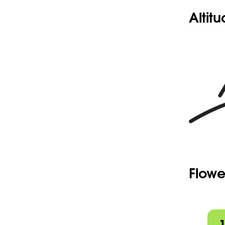
églanduleu
Altit
-Feuilles 
1-3 mm. de
moins rév
chaque 
canescen
-Grappes 
églandule
groupées 
-Pédicell
environ le
-Calice 
fructifica
inégaux, 
-Corolle 
que le cal
-Capsule 
large, obc
ou presq
généralem
-Style 3-
-Graines 
Flowe