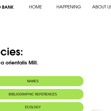
D BANK
HOME
HAPPENING
ABOUT U
cies:
a orientalis Mill.
NAMES
 name:
فرونيكة شرقية
BIBLIOGRAPHIC REFERENCES
ECOLOGY