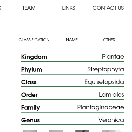
TEAM
LINKS
CONTACT US
S
CLASSIFICATION
NAME
OTHER
Kingdom
Plantae
Phylum
Streptophyta
Class
Equisetopsida
Order
Lamiales
Family
Plantaginaceae
Genus
Veronica