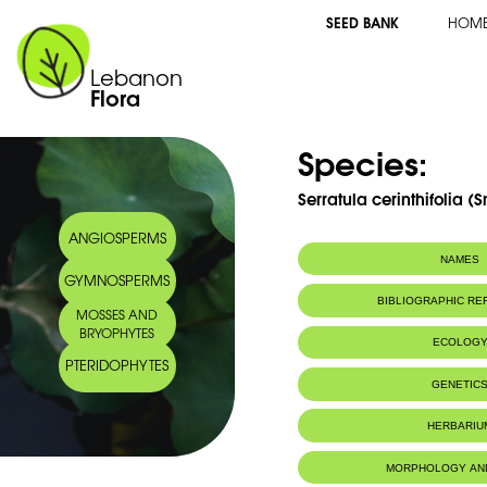
SEED BANK
HOM
Lebanon
Flora
Species:
Serratula cerinthifolia (S
ANGIOSPERMS
NAMES
GYMNOSPERMS
Common name:
Serratule à feuil
BIBLIOGRAPHIC R
MOSSES AND
Honeywort leav
BRYOPHYTES
Arabic name:
تية الورق- وريقة
ECOLOG
PTERIDOPHYTES
Habitat :
Terrains secs.
GENETIC
HERBARIU
MORPHOLOGY AN