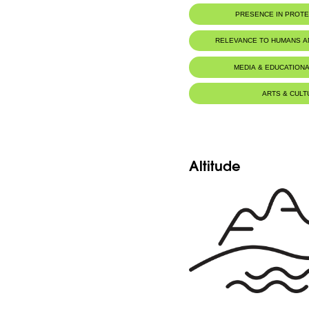
Botanic Description
PRESENCE IN PROT
-Plante très glabre à tiges dressées, élev
dichotomiquement en corymbe, 30-60 cm
-Rameaux et ramules densément feuilles
RELEVANCE TO HUMANS 
-Feuilles radicales et inférieures long
obtuses, indivises ou pinnatiséquées 
latéraux 2-6 beaucoup plus réduits que le 
MEDIA & EDUCATIONA
-Feuilles caulinaires supérieures et 
amplexicaules, oblongues, les plus élevé
capitules.
-Capitules oblongs-cylindriques.
ARTS & CULT
-Involucre jaunâtre, à bractées coriaces
basses courtes, ovées, les plus élevées lan
-Fleurs jaunes.
-Akènes marqués de stries serrées.
-Aigrette barbelée, jaune, 1 fois la longue
Altitude