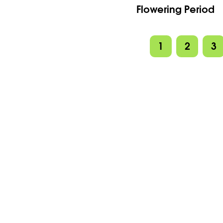
Flowering Period
1
2
3