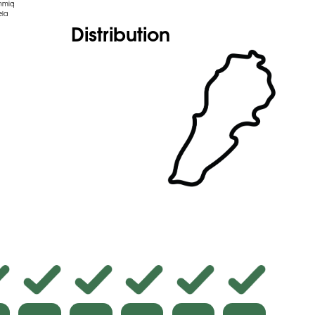
mmiq
ela
Distribution