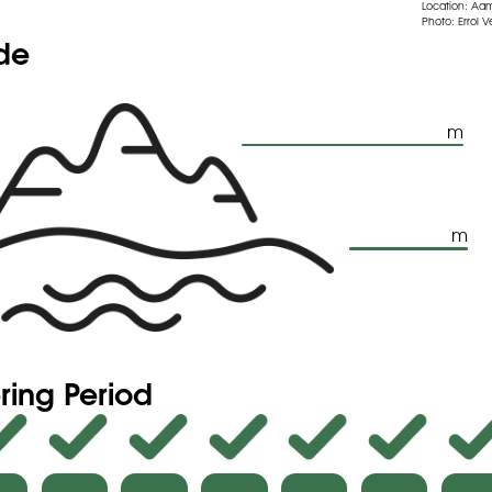
Location: Aa
Photo: Errol V
ude
m
m
ring Period