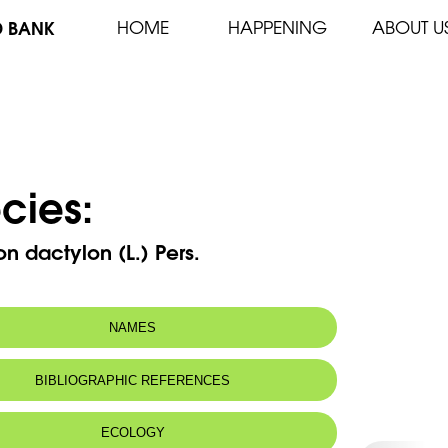
D BANK
HOME
HAPPENING
ABOUT U
cies:
 dactylon (L.) Pers.
NAMES
n name:
Cynodon dactyle-chiendent - Bermuda
BIBLIOGRAPHIC REFERENCES
grass
 name:
نجيل- عرق النجيل - ثيل - عكرش
ECOLOGY