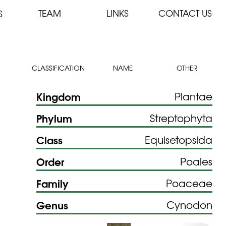
TEAM
LINKS
CONTACT US
S
CLASSIFICATION
NAME
OTHER
Kingdom
Plantae
Phylum
Streptophyta
Class
Equisetopsida
Order
Poales
Family
Poaceae
Genus
Cynodon