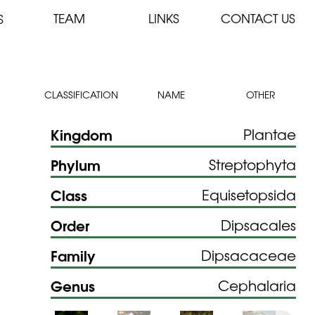
TEAM
LINKS
CONTACT US
S
CLASSIFICATION
NAME
OTHER
Kingdom
Plantae
Phylum
Streptophyta
Class
Equisetopsida
Order
Dipsacales
Family
Dipsacaceae
Genus
Cephalaria