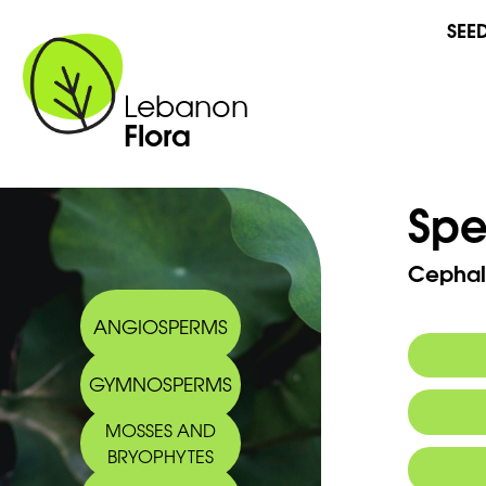
SEE
Lebanon
Flora
Spe
Cephala
ANGIOSPERMS
GYMNOSPERMS
Synony
MOSSES AND
Commo
BRYOPHYTES
Arabic