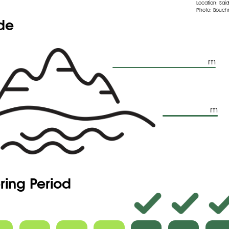
Location: Sai
Photo: Bouch
ude
m
m
ring Period