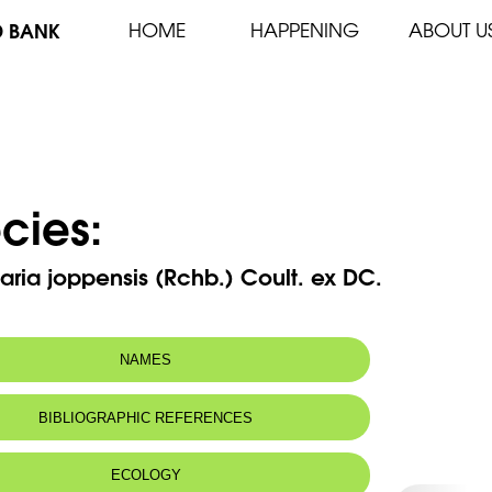
D BANK
HOME
HAPPENING
ABOUT U
cies:
ria joppensis (Rchb.) Coult. ex DC.
NAMES
m(s):
Cephalaria joppica (Spreng.) Bég.
BIBLIOGRAPHIC REFERENCES
n name:
Céphalaire de Jaffa - Jaffa cephalaria
 name:
ECOLOGY
سيوان يافا