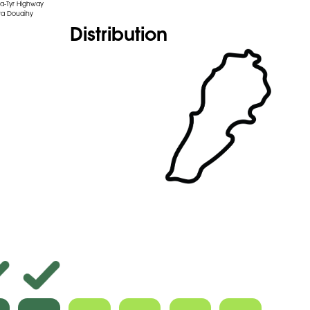
da-Tyr Highway
ra Douaihy
Distribution